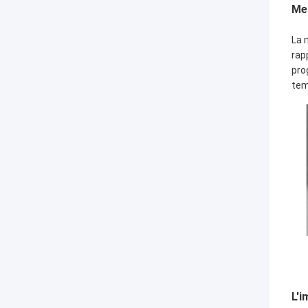
Me
La 
rap
pro
tem
L'i