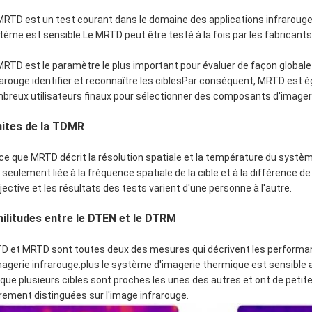
MRTD est un test courant dans le domaine des applications infrarouges
tème est sensible.Le MRTD peut être testé à la fois par les fabricants 
MRTD est le paramètre le plus important pour évaluer de façon globa
rarouge.identifier et reconnaître les ciblesPar conséquent, MRTD es
breux utilisateurs finaux pour sélectionner des composants d'imager
mites de la TDMR
ce que MRTD décrit la résolution spatiale et la température du systè
 seulement liée à la fréquence spatiale de la cible et à la différence 
jective et les résultats des tests varient d'une personne à l'autre.
ilitudes entre le DTEN et le DTRM
D et MRTD sont toutes deux des mesures qui décrivent les performa
magerie infrarouge.plus le système d'imagerie thermique est sensible 
sque plusieurs cibles sont proches les unes des autres et ont de petit
irement distinguées sur l'image infrarouge.