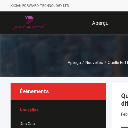
XIXIAN FORWARD TECHNOLOGY LTD
Aperçu
Aperçu
/
Nouvelles
/
Quelle Est
Événements
Qu
di
Nouvelles
Feb
Des Cas