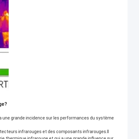
uge?
i a une grande incidence sur les performances du système
étecteurs infrarouges et des composants infrarouges.Il
rie thermique infrarouge et qui a une grande influence sur