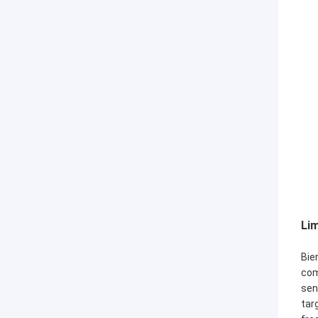
Li
Bie
com
sen
tar