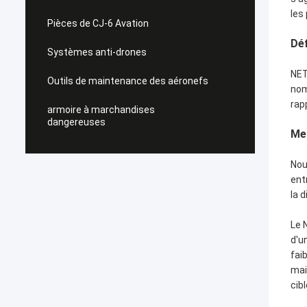
les
Pièces de CJ-6 Avation
Déf
Systèmes anti-drones
NET
Outils de maintenance des aéronefs
nom
rap
armoire à marchandises
dangereuses
Me
Nou
ent
la 
Le 
d'u
fai
mai
cib