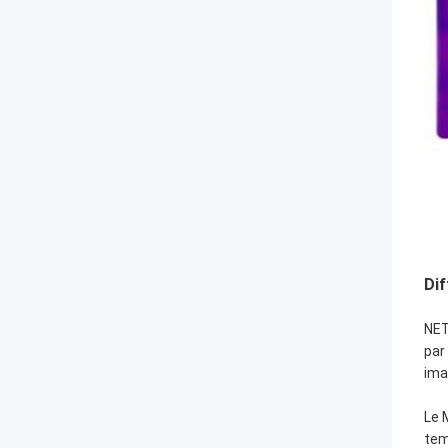
Dif
NET
par
ima
Le 
tem