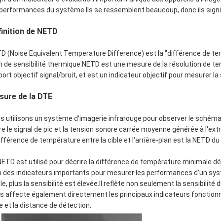
 performances du système.Ils se ressemblent beaucoup, donc ils sign
inition de NETD
D (Noise Equivalent Temperature Difference) est la "différence de te
 de sensibilité thermique.NETD est une mesure de la résolution de tem
port objectif signal/bruit, et est un indicateur objectif pour mesurer la
sure de la DTE
s utilisons un système d'imagerie infrarouge pour observer le schéma 
re le signal de pic et la tension sonore carrée moyenne générée à l'ext
différence de température entre la cible et l'arrière-plan est la NETD du 
NETD est utilisé pour décrire la différence de température minimale dét
n des indicateurs importants pour mesurer les performances d'un syst
ble, plus la sensibilité est élevée.Il reflète non seulement la sensibi
s affecte également directement les principaux indicateurs fonction
le et la distance de détection.