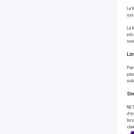
Le 
sys
Le 
inf
nom
Li
Par
pas
sub
Sim
NET
d'i
lor
cla