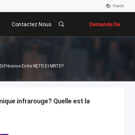
French
Contactez Nous
Demande De
Soumission
La Différence Entre NETD Et MRTD?
mique infrarouge? Quelle est la