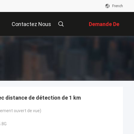
French
Contactez Nous
Demande De
Soumission
c distance de détection de 1 km
ement ouvert de vue)
5.8G