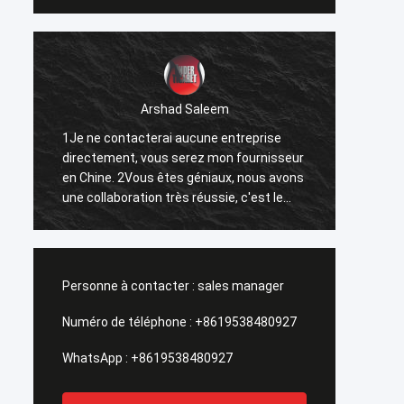
Arshad Saleem
1Je ne contacterai aucune entreprise
1Le mei
directement, vous serez mon fournisseur
2J'esp
en Chine. 2Vous êtes géniaux, nous avons
d'affa
une collaboration très réussie, c'est le
3Puisqu
résultat de nos efforts communs.
répand
Forwar
Nanch
Personne à contacter :
sales manager
Numéro de téléphone :
+8619538480927
WhatsApp :
+8619538480927