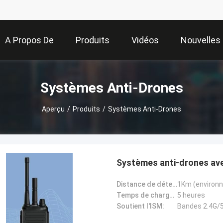
A Propos De
Produits
Vidéos
Nouvelles
Nous
Systèmes Anti-Drones
Aperçu
/
Produits
/
Systèmes Anti-Drones
Systèmes anti-drones ave
Distance de détection:
1Km (environn
Temps de charge de la batterie:
5 heures
Soutient l'ISM:
Bandes 2.4G/