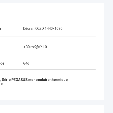
r
L'écran OLED 1440×1080
≤ 30 mK@f/1.0
age
64g
e
,
Série PEGASUS monoculaire thermique
,
re