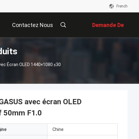
French
Contactez Nous
Demande De
duits
Soumission
vec Écran OLED 1440×1080 ≤30
PEGASUS avec écran OLED
f 50mm F1.0
gine
Chine