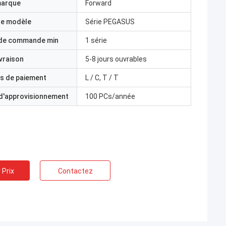
marque
Forward
e modèle
Série PEGASUS
 de commande min
1 série
ivraison
5-8 jours ouvrables
s de paiement
L / C, T / T
 d'approvisionnement
100 PCs/année
 Prix
Contactez