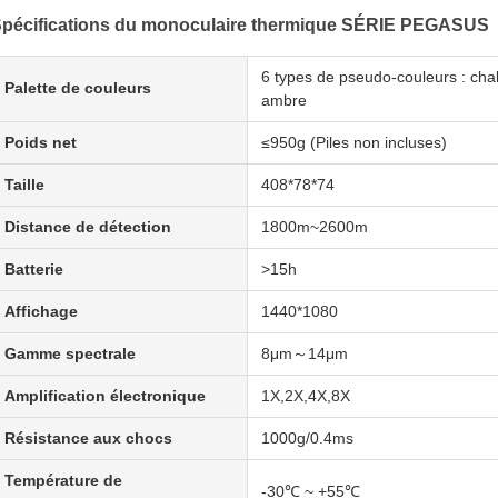
pécifications du monoculaire thermique SÉRIE PEGASUS
6 types de pseudo-couleurs : chale
Palette de couleurs
ambre
Poids net
≤950g (Piles non incluses)
Taille
408*78*74
Distance de détection
1800m~2600m
Batterie
>15h
Affichage
1440*1080
Gamme spectrale
8μm～14μm
Amplification électronique
1X,2X,4X,8X
Résistance aux chocs
1000g/0.4ms
Température de
-30℃ ~ +55℃