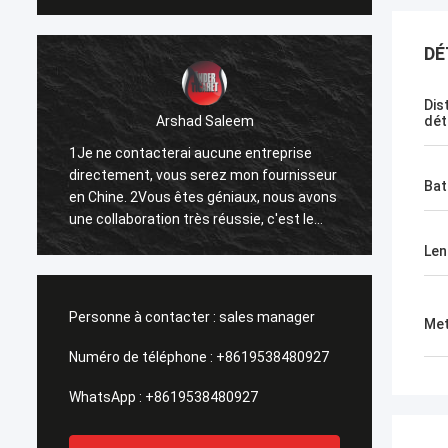
DÉ
Dis
Arshad Saleem
dét
1Je ne contacterai aucune entreprise
1Le mei
directement, vous serez mon fournisseur
2J'esp
Bat
en Chine. 2Vous êtes géniaux, nous avons
d'affa
une collaboration très réussie, c'est le
3Puisqu
résultat de nos efforts communs.
répand
Lent
Forwar
Nanch
Personne à contacter :
sales manager
Met
Numéro de téléphone :
+8619538480927
WhatsApp :
+8619538480927