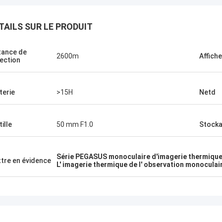
TAILS SUR LE PRODUIT
tance de
2600m
Affiche
Je suis Greg Blades.
ection
lleur service, le meilleur prix.
ère que nous pourrons faire plus
terie
>15H
Netd
ires ensemble dans le futur.
e votre service est si bon, je vais
re la bonne nouvelle de Xixian
ille
50 mm F1.0
Stock
d parmi la fraternité CJ-6 de
ang.
Série PEGASUS monoculaire d'imagerie thermiqu
tre en évidence
L' imagerie thermique de l' observation monoculai