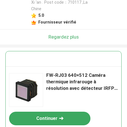
Xi 'an . Post code：710117 ,La
Chine
5.0
Fournisseur vérifié
Regardez plus
FW-RJ03 640×512 Caméra
thermique infrarouge à
résolution avec détecteur IRFPA
VOx non refroidi et conception
compacte
Continuer