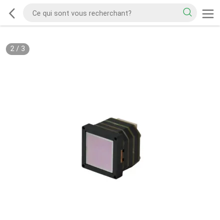
2
/
3