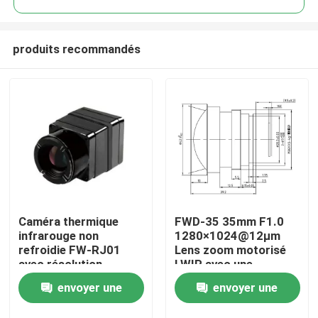
produits recommandés
Caméra thermique
FWD-35 35mm F1.0
À la maison
infrarouge non
1280×1024@12μm
refroidie FW-RJ01
Lens zoom motorisé
avec résolution
LWIR avec une
Produits
640×512, pas de pixel
longueur d'onde de 8 à
envoyer une
envoyer une
de 12 µm et NETD ≤40
12 μm pour l'imagerie
mK pour la détection
thermique
Vidéos
demande
demande