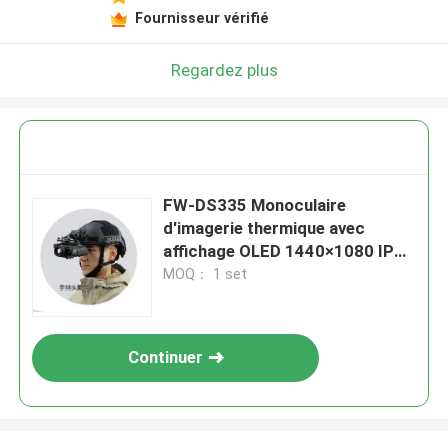
Fournisseur vérifié
Regardez plus
FW-DS335 Monoculaire
d'imagerie thermique avec
affichage OLED 1440×1080 IP67
étanche à l'eau et à 1600m de
MOQ： 1 set
distance de détection Imagerie
thermique tactique infrarouge
Continuer