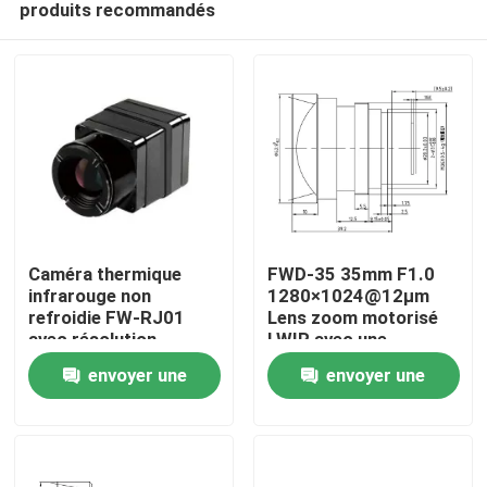
produits recommandés
Caméra thermique
FWD-35 35mm F1.0
infrarouge non
1280×1024@12μm
refroidie FW-RJ01
Lens zoom motorisé
avec résolution
LWIR avec une
À la maison
640×512, pas de pixel
longueur d'onde de 8 à
envoyer une
envoyer une
de 12 µm et NETD ≤40
12 μm pour l'imagerie
mK pour la détection
thermique
Produits
demande
demande
industrielle
Vidéos