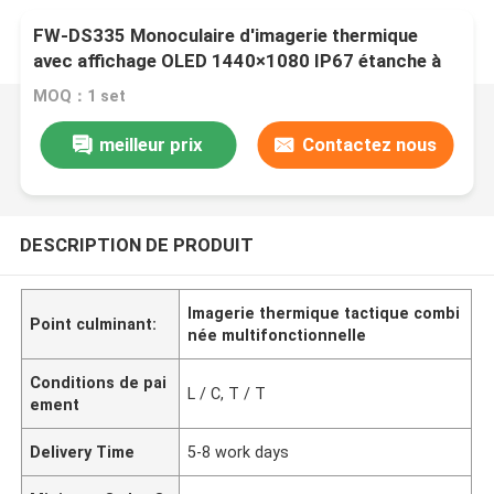
FW-DS335 Monoculaire d'imagerie thermique
avec affichage OLED 1440×1080 IP67 étanche à
l'eau et à 1600m de distance de détection
MOQ：1 set
Imagerie thermique tactique infrarouge
meilleur prix
Contactez nous
DESCRIPTION DE PRODUIT
Imagerie thermique tactique combi
Point culminant:
née multifonctionnelle
Conditions de pai
L / C, T / T
ement
Delivery Time
5-8 work days