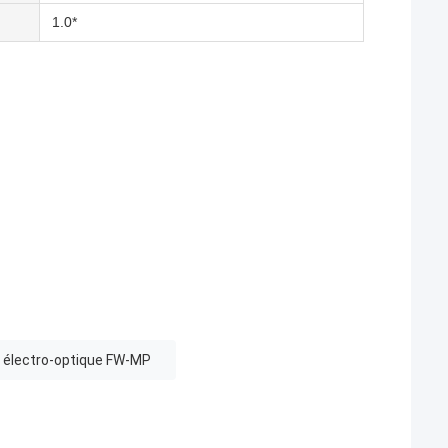
1.0*
i électro-optique FW-MP