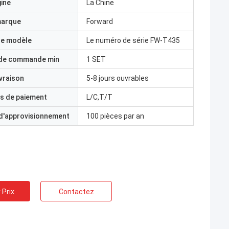
gine
La Chine
marque
Forward
e modèle
Le numéro de série FW-T435
 de commande min
1 SET
ivraison
5-8 jours ouvrables
s de paiement
L/C,T/T
 d'approvisionnement
100 pièces par an
 Prix
Contactez