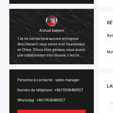
DÉ
Arshad Saleem
Ne
1Je ne contacterai aucune entreprise
1Le mei
directement, vous serez mon fournisseur
2J'esp
en Chine. 2Vous êtes géniaux, nous avons
d'affa
Met
une collaboration très réussie, c'est le
3Puisqu
résultat de nos efforts communs.
répand
Forwar
Nanch
Personne à contacter :
sales manager
LA
Numéro de téléphone :
+8619538480927
WhatsApp :
+8619538480927