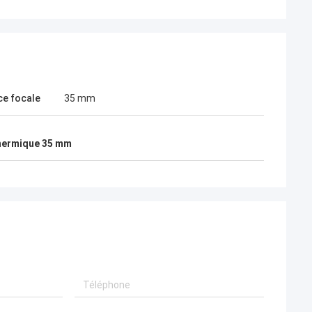
ce focale
35 mm
hermique 35 mm