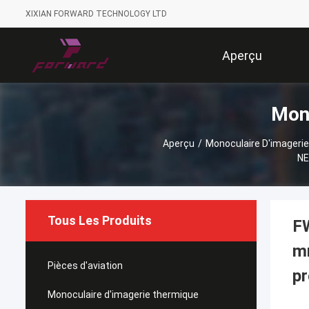
XIXIAN FORWARD TECHNOLOGY LTD
Aperçu
Mono
Aperçu
/
Monoculaire D'imageri
NE
Tous Les Produits
FW
mm
Pièces d'aviation
pr
Monoculaire d'imagerie thermique