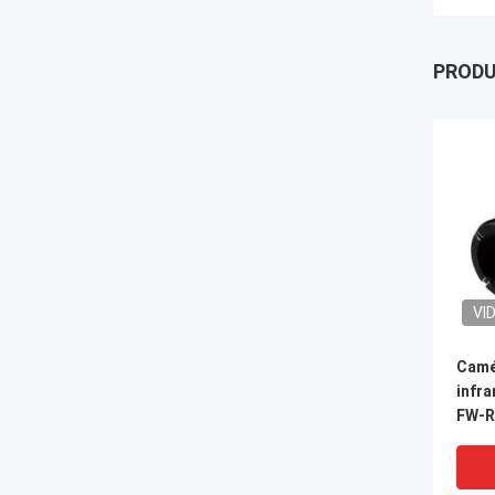
PROD
VI
Camé
infra
FW-R
640×5
12 µ
pour 