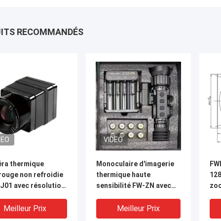
UITS RECOMMANDÉS
DEO
VIDEO
ra thermique
Monoculaire d'imagerie
FW
rouge non refroidie
thermique haute
12
J01 avec résolution
sensibilité FW-ZN avec
zoo
12, pas de pixel de
capteur microbolomètre
ave
m et NETD ≤40 mK
non refroidi et portée de
de 
Meilleur Prix
Meilleur Prix
la détection
détection de 1000m
l'i