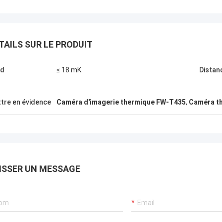
TAILS SUR LE PRODUIT
Je suis Greg Blades.
td
≤ 18 mK
Distan
lleur service, le meilleur prix.
ère que nous pourrons faire plus
ires ensemble dans le futur.
tre en évidence
Caméra d'imagerie thermique FW-T435
,
Caméra t
e votre service est si bon, je vais
re la bonne nouvelle de Xixian
d parmi la fraternité CJ-6 de
ang.
ISSER UN MESSAGE