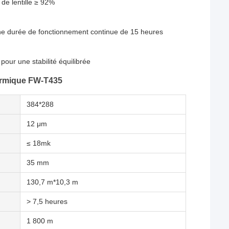
de lentille ≥ 92%
ne durée de fonctionnement continue de 15 heures
our une stabilité équilibrée
thermique FW-T435
384*288
12 μm
≤ 18mk
35 mm
130,7 m*10,3 m
> 7,5 heures
1 800 m