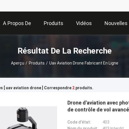
A Propos De
Produits
Vidéos
Nouvelles
Nous
Résultat De La Recherche
Aperçu
/
Produits
/
Uav Aviation Drone Fabricant En Ligne
s [ uav aviation drone ] Correspondre
2
produits.
Drone d'aviation avec pho
de contrôle de vol avancé
obstacles
Code d'état:
403
Nom du produit:
403 Interdit