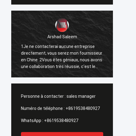
Arshad Saleem
1Je ne contacterai aucune entreprise
1Le mei
directement, vous serez mon fournisseur
2J'esp
en Chine. 2Vous êtes géniaux, nous avons
d'affa
une collaboration très réussie, c'est le
3Puisqu
résultat de nos efforts communs.
répand
Forwar
Nanch
Personne à contacter :
sales manager
Numéro de téléphone :
+8619538480927
WhatsApp :
+8619538480927