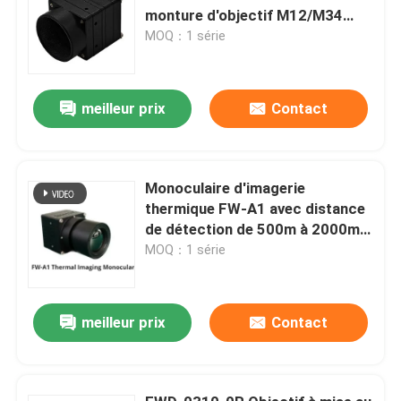
monture d'objectif M12/M34
≤1,5 W de consommation
MOQ：1 série
électrique et plage spectrale de
8μm -14μm pour l'imagerie
thermique haute sensibilité
meilleur prix
Contact
Monoculaire d'imagerie
thermique FW-A1 avec distance
de détection de 500m à 2000m,
batterie remplaçable de 4 à 8
MOQ：1 série
heures et ≤50 mK NETD pour une
utilisation par tous les temps
meilleur prix
Contact