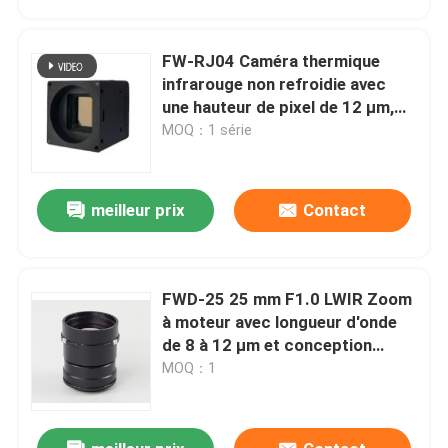
FW-RJ04 Caméra thermique
infrarouge non refroidie avec
une hauteur de pixel de 12 μm,
une résolution de 640 × 512 et
MOQ：1 série
une NETD ≤ 40mk@25°C pour
une détection précise
meilleur prix
Contact
FWD-25 25 mm F1.0 LWIR Zoom
À la maison
à moteur avec longueur d'onde
de 8 à 12 μm et conception
athérmalisée en série de
MOQ：1
Produits
chalcogénure
Vidéos