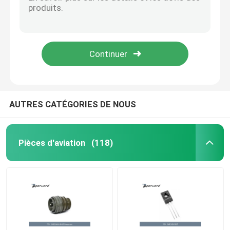
Circuits intégrés des pièces AD7715ANZ-5 d'aviation actionnant Temperature-40°C | 85°C
Poids des pièces AE102-22 AEROQUIP FIRESLEEVE d'aviation 0,159 kilogrammes
Monoculaire d'imagerie thermique
Fréquence 6GHz | 20GHz d'amplificateurs des pièces AMMC-5618-W10 rf d'aviation
Fusible supplémentaire de limiteur de basse tension des pièces ANN-500 d'aviation
Module de télémètre de laser
Le connecteur circulaire standard de la pièce BIS10PLN0314F d'aviation entre en contact avec le matériel d'alliage de cuivre
Électro cosse optique
AUTRES CATÉGORIES DE NOUS
Système de caméra de PTZ
Pièces d'aviation
(118)
Module d'alimentation CC CC
Enregistreur des forces de l'ordre
Moteur sans brosse électrique de C.C