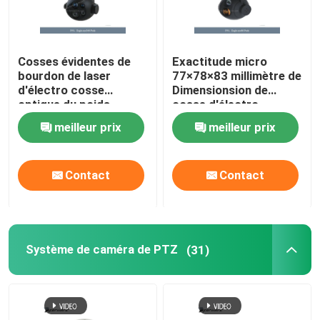
Cosses évidentes de
Exactitude micro
bourdon de laser
77×78×83 millimètre de
d'électro cosse
Dimensionsion de
optique du poids
cosse d'électro
≤365g 100deg/S
caméra thermique
meilleur prix
meilleur prix
optique de cardan
d'UAV
Contact
Contact
Système de caméra de PTZ
(31)