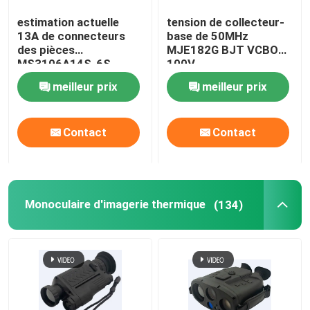
estimation actuelle
tension de collecteur-
Pièces de CJ-6 Avation
13A de connecteurs
base de 50MHz
des pièces
MJE182G BJT VCBO
MS3106A14S-6S
100V
Systèmes anti-drones
d'aviation de la position
meilleur prix
meilleur prix
13A 6
Outils de maintenance des aéronefs
Contact
Contact
armoire à marchandises dangereuses
Monoculaire d'imagerie thermique
(134)