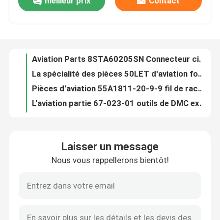
meilleur prix
Contact
Pièces 8STA01098SN MIL Spec Connector Socket circulaire (femelle) d'aviation
Aviation Parts 8STA60205SN Connecteur circulaire aux normes MIL (femelle)
À propos de nous
La spécialité des pièces 50LET d'aviation fond la taille actuelle de fusible de l'estimation 50 A/groupe de BS88
Pièces d'aviation 55A1811-20-9-9 fil de raccordement à tension nominale 600 VAC
Visite de l'usine
L'aviation partie 67-023-01 outils de DMC examinent le poids d'accessoire 0,799999 onces
Aviation Parts 68-020-01 Accessoires de test DMC TOOLS Poids unitaire 0,799999 oz
Contrôle de la qualité
L'aviation partie 68-023-01 OUTILS de DMC examinent le poids d'accessoire 0,799999 onces
Conducteur multiple Cables Conductor Strand 7/30 des pièces 5502FE 008U500 d'aviation
Estimation actuelle 6 A d'inverseur miniature des pièces 5646A9 d'aviation
Nous contacter
Le fil multiple de Cables de conducteur des pièces 302204S d'aviation mesurent A.W.G. 22
Laisser un message
L'aviation partie 333004-004 câbles multipolaires câblent l'A.W.G. de la mesure 20
Nouvelles
Nous vous rappellerons bientôt!
Isolement 5000Vrms de tension d'isolants d'inverseurs des pièces ACPL-333J-500E d'aviation
Sortie de tension de circuits intégrés des pièces AD581SH d'aviation (minute/fixe) 10V
Demandez un devis
Tension d'alimentation d'opération de fans de C.C des pièces AD0824UX-A71GL d'aviation 24 volts continu
Pièces AD5242BRUZ1M Integrated Circuits Tolerance d'aviation -30%, +50%
Pièces d'aviation