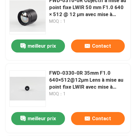
FWD-0310-0R Objectif à mise au
point fixe LWIR 50 mm F1.0 640
× 512 @ 12 μm avec mise à
niveau du germanium vers le
MOQ：1
chalcogénure pour l'imagerie
thermique
meilleur prix
Contact
FWD-0330-0R 35mm F1.0
640×512@12μm Lens à mise au
point fixe LWIR avec mise à
niveau du germanium en
MOQ：1
calcogénure pour l'imagerie
thermique
meilleur prix
Contact