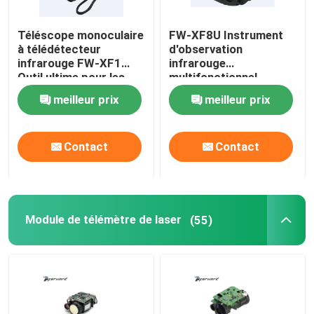
Téléscope monoculaire
FW-XF8U Instrument
à télédétecteur
d'observation
infrarouge FW-XF1
infrarouge
Outil ultime pour les
multifonctionnel
amateurs de plein air 5
meilleur prix
meilleur prix
heures de batterie
Contact
Contact
Module de télémètre de laser
(55)