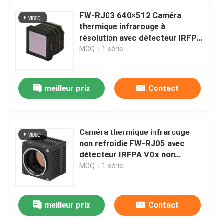
FW-RJ03 640×512 Caméra
thermique infrarouge à
résolution avec détecteur IRFPA
VOx non refroidi et conception
MOQ：1 série
compacte
meilleur prix
Contact
Caméra thermique infrarouge
non refroidie FW-RJ05 avec
détecteur IRFPA VOx non
refroidi à pas de pixel de 12 µm
MOQ：1 série
et résolution de 1280 × 1024
meilleur prix
Contact