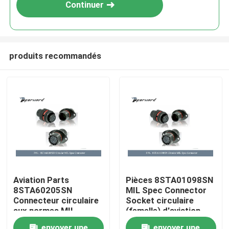
Continuer
produits recommandés
À la maison
Aviation Parts
Pièces 8STA01098SN
8STA60205SN
MIL Spec Connector
Produits
Connecteur circulaire
Socket circulaire
aux normes MIL
(femelle) d'aviation
(femelle)
Vidéos
envoyer une
envoyer une