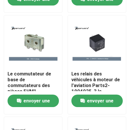
demande
demande
À propos de nous
Visite de l'usine
Contrôle de la qualité
Nous contacter
Le commutateur de
Les relais des
base de
véhicules à moteur de
commutateurs des
l'aviation Parts2-
Nouvelles
pièces 5HM1
1904025-3 la
d'aviation
résistance de bobine
envoyer une
envoyer une
fonctionnent DESSUS
255 ohms
Demandez un devis
- (), - (DESSUS)
demande
demande
Pièces d'aviation