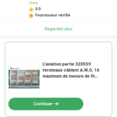
Chine
5.0
Fournisseur vérifié
Regardez plus
L'aviation partie 320559
terminaux câblent A.W.G. 16
maximum de mesure de fil
d'A.W.G. de la minute 22 de
mesure
Continuer