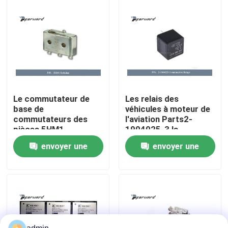
À propos de nous
Visite de l'usine
Contrôle de la qualité
Le commutateur de
Les relais des
base de
véhicules à moteur de
commutateurs des
l'aviation Parts2-
Nous contacter
pièces 5HM1
1904025-3 la
d'aviation
résistance de bobine
envoyer une
envoyer une
fonctionnent DESSUS
255 ohms
Nouvelles
- (), - (DESSUS)
demande
demande
Demandez un devis
Pièces d'aviation