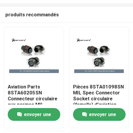
produits recommandés
Aviation Parts
Pièces 8STA01098SN
8STA60205SN
MIL Spec Connector
À la maison
Connecteur circulaire
Socket circulaire
aux normes MIL
(femelle) d'aviation
(femelle)
Produits
envoyer une
envoyer une
demande
demande
Vidéos