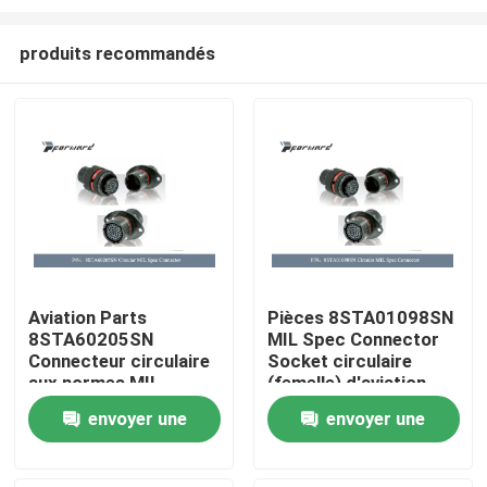
produits recommandés
Aviation Parts
Pièces 8STA01098SN
8STA60205SN
MIL Spec Connector
À la maison
Connecteur circulaire
Socket circulaire
aux normes MIL
(femelle) d'aviation
(femelle)
Produits
envoyer une
envoyer une
demande
demande
Vidéos