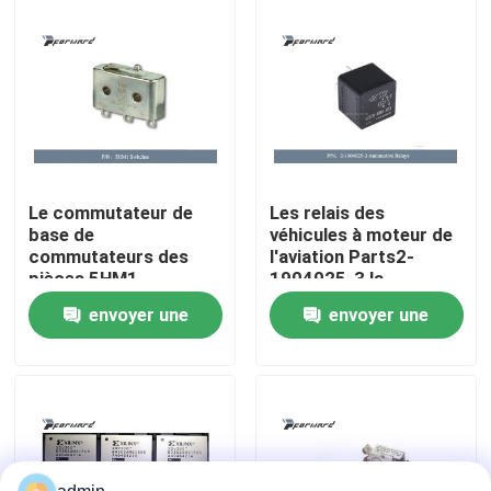
À propos de nous
Visite de l'usine
Contrôle de la qualité
Le commutateur de
Les relais des
base de
véhicules à moteur de
commutateurs des
l'aviation Parts2-
Nous contacter
pièces 5HM1
1904025-3 la
d'aviation
résistance de bobine
envoyer une
envoyer une
fonctionnent DESSUS
255 ohms
Nouvelles
- (), - (DESSUS)
demande
demande
Demandez un devis
Pièces d'aviation