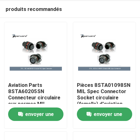
produits recommandés
Aviation Parts
Pièces 8STA01098SN
8STA60205SN
MIL Spec Connector
Connecteur circulaire
Socket circulaire
À la maison
aux normes MIL
(femelle) d'aviation
(femelle)
envoyer une
envoyer une
Produits
demande
demande
Vidéos