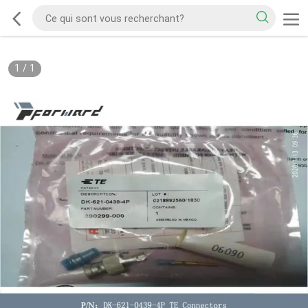
1
/
1