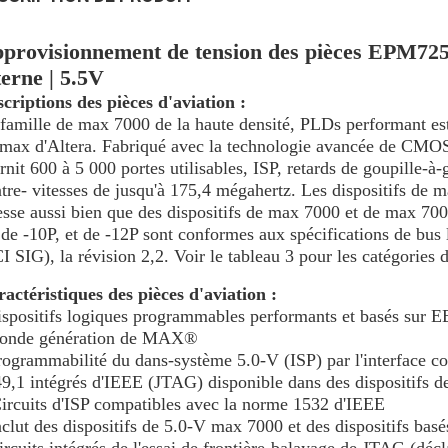
provisionnement de tension des pièces EPM72
terne | 5.5V
criptions des pièces d'aviation :
famille de max 7000 de la haute densité, PLDs performant est 
max d'Altera. Fabriqué avec la technologie avancée de CM
rnit 600 à 5 000 portes utilisables, ISP, retards de goupille-à
tre- vitesses de jusqu'à 175,4 mégahertz. Les dispositifs de m
esse aussi bien que des dispositifs de max 7000 et de max 700
 de -10P, et de -12P sont conformes aux spécifications de bus 
I SIG), la révision 2,2. Voir le tableau 3 pour les catégories 
actéristiques des pièces d'aviation :
spositifs logiques programmables performants et basés sur E
conde génération de MAX®
ogrammabilité du dans-système 5.0-V (ISP) par l'interface c
9,1 intégrés d'IEEE (JTAG) disponible dans des dispositifs 
ircuits d'ISP compatibles avec la norme 1532 d'IEEE
clut des dispositifs de 5.0-V max 7000 et des dispositifs ba