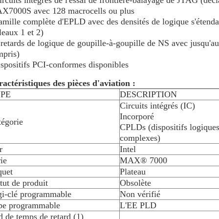
rcuits intégrés de l'essai de frontière-balayage de JTAG (décla
X7000S avec 128 macrocells ou plus
mille complète d'EPLD avec des densités de logique s'étendant
leaux 1 et 2)
retards de logique de goupille-à-goupille de NS avec jusqu'
pris)
spositifs PCI-conformes disponibles
actéristiques des pièces d'aviation :
PE
DESCRIPTION
Circuits intégrés (IC)
Incorporé
tégorie
CPLDs (dispositifs logiqu
complexes)
r
Intel
ie
MAX® 7000
quet
Plateau
tut de produit
Obsolète
gi-clé programmable
Non vérifié
pe programmable
L'EE PLD
 de temps de retard (1)