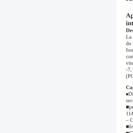
Ap
in
Des
La 
du 
fou
con
vit
-7,
(PC
Car
Di
■
se
■pr
114
– C
■In