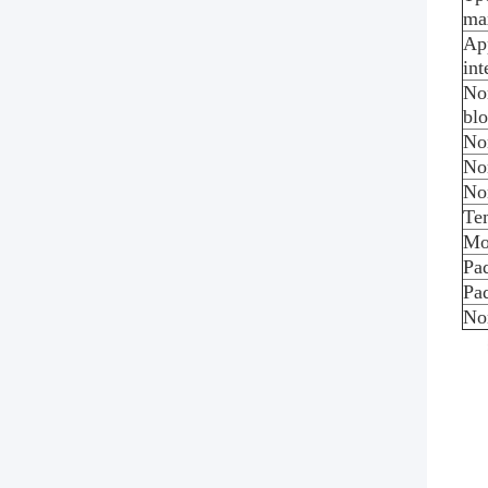
ma
Ap
int
No
blo
No
No
Nom
Te
Mo
Pa
Paq
No