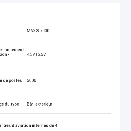
MAX® 7000
isionnement
sion -
4.5V | 5.5V
e
 de portes
5000
e du type
Bâti extérieur
arties d'aviation internes de 4