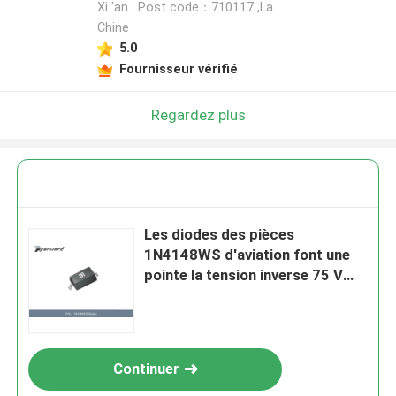
Xi 'an . Post code：710117 ,La
Chine
5.0
Fournisseur vérifié
Regardez plus
Les diodes des pièces
1N4148WS d'aviation font une
pointe la tension inverse 75 V
Max Surge Current 4 A
Continuer