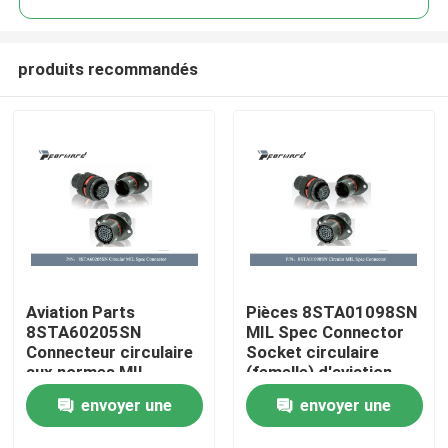
produits recommandés
Aviation Parts
Pièces 8STA01098SN
À la maison
8STA60205SN
MIL Spec Connector
Connecteur circulaire
Socket circulaire
aux normes MIL
(femelle) d'aviation
Produits
(femelle)
envoyer une
envoyer une
Vidéos
demande
demande