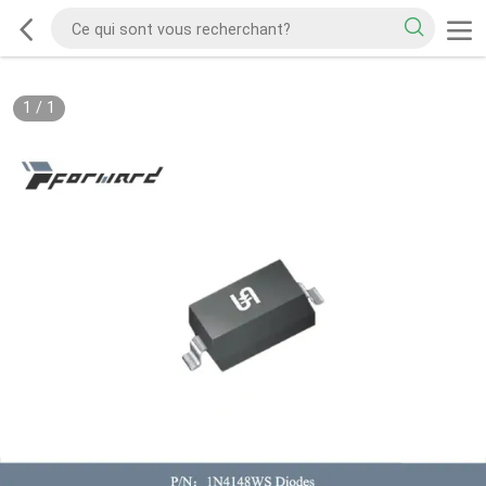
1
/
1