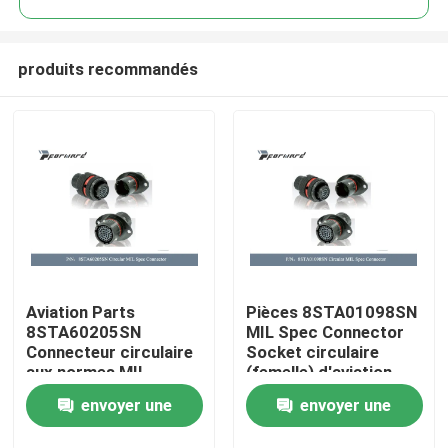
produits recommandés
Aviation Parts
Pièces 8STA01098SN
À la maison
8STA60205SN
MIL Spec Connector
Connecteur circulaire
Socket circulaire
aux normes MIL
(femelle) d'aviation
Produits
(femelle)
envoyer une
envoyer une
Vidéos
demande
demande