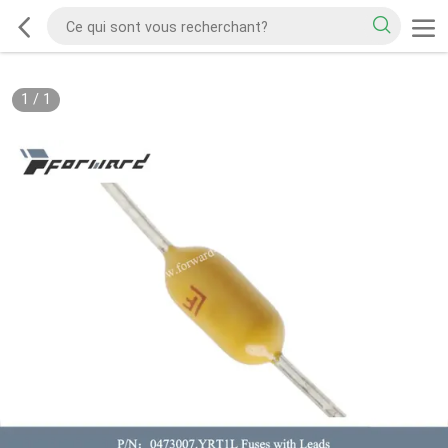
1
/
1