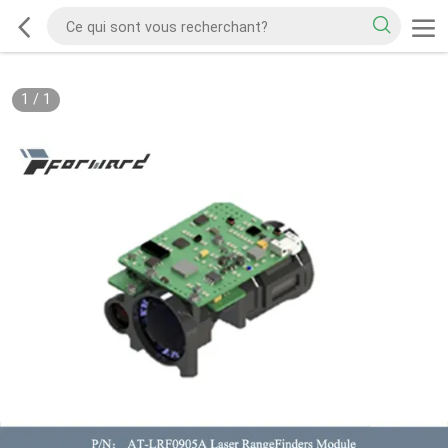
1
/
1