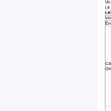
Un 
Le 
Le
Vo
Én
Ca
Gi