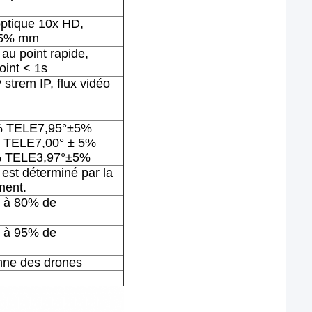
optique 10x HD,
±5% mm
au point rapide,
oint < 1s
strem IP, flux vidéo
5% TELE7,95°±5%
 TELE7,00° ± 5%
5% TELE3,97°±5%
 est déterminé par la
ment.
 à 80% de
 à 95% de
nne des drones