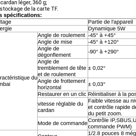
cardan léger, 360 g;
stockage de la carte TF.
s spécifications:
ltage
Partie de l'appareil
ergie
Dynamique 5W
Angle de roulement
-45° à +45°
Angle de mise
-45° à +120°
Angle de
-90° à +290°
dégonflement
Angle de
tremblement de tête
± 0,02°
et de roulement
ractéristique du
Angle de frottement
mbai
± 0,03°
horizontal
Restaurer en un clic
Réinitialiser à la pos
Faible vitesse au 
vitesse réglable du
et contrôle rapide d
cardan
du petit zoom.
Contrôle IP,SBUS,U
Mode de commande
commande PWM)
1/2.8 pouces 8 méga