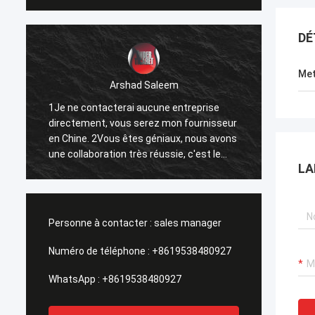
DÉ
Met
Arshad Saleem
1Je ne contacterai aucune entreprise
1Le mei
directement, vous serez mon fournisseur
2J'esp
en Chine. 2Vous êtes géniaux, nous avons
d'affa
une collaboration très réussie, c'est le
3Puisqu
LA
résultat de nos efforts communs.
répand
Forwar
Nanch
Personne à contacter :
sales manager
Numéro de téléphone :
+8619538480927
WhatsApp :
+8619538480927