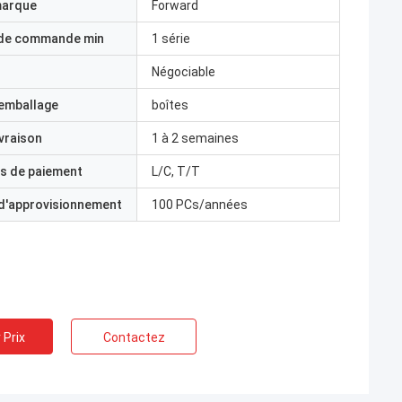
marque
Forward
 de commande min
1 série
Négociable
'emballage
boîtes
ivraison
1 à 2 semaines
s de paiement
L/C, T/T
 d'approvisionnement
100 PCs/années
 Prix
Contactez