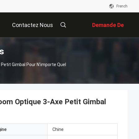
French
Contactez Nous
Demande De
s
Soumission
Petit Gimbal Pour N'importe Quel
oom Optique 3-Axe Petit Gimbal
gine
Chine