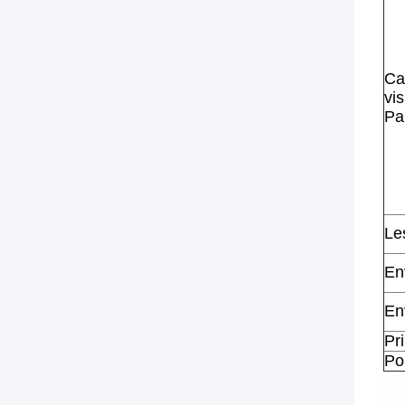
Ca
vis
Pa
Le
En
En
Pr
Po