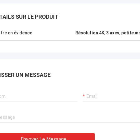
TAILS SUR LE PRODUIT
tre en évidence
Résolution 4K
,
3 axes
,
petite m
Je suis Greg Blades.
lleur service, le meilleur prix.
ère que nous pourrons faire plus
ires ensemble dans le futur.
e votre service est si bon, je vais
ISSER UN MESSAGE
re la bonne nouvelle de Xixian
d parmi la fraternité CJ-6 de
ang.
Envoyer Le Message