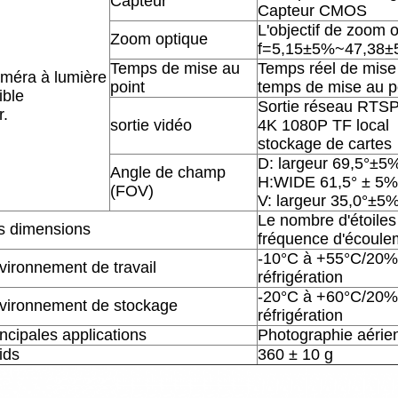
Capteur
Capteur CMOS
L'objectif de zoom 
Zoom optique
f=5,15±5%~47,38
Temps de mise au
Temps réel de mise 
méra à lumière
point
temps de mise au p
ible
Sortie réseau RTSP 
r.
sortie vidéo
4K 1080P TF local
stockage de cartes
D: largeur 69,5°±
Angle de champ
H:WIDE 61,5° ± 5%
(FOV)
V: largeur 35,0°±
Le nombre d'étoiles
s dimensions
fréquence d'écoule
-10°C à +55°C/20%
vironnement de travail
réfrigération
-20°C à +60°C/20%
vironnement de stockage
réfrigération
incipales applications
Photographie aérie
ids
360 ± 10 g