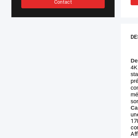
Contact
DE
De
4K
st
pré
co
mé
sor
Ca
un
170
con
Aff