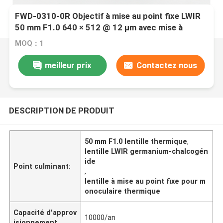
FWD-0310-0R Objectif à mise au point fixe LWIR
50 mm F1.0 640 × 512 @ 12 μm avec mise à
niveau du germanium vers le chalcogénure pour
MOQ：1
l'imagerie thermique
meilleur prix
Contactez nous
DESCRIPTION DE PRODUIT
50 mm F1.0 lentille thermique
,
lentille LWIR germanium-chalcogén
ide
Point culminant:
,
lentille à mise au point fixe pour m
onoculaire thermique
Capacité d'approv
10000/an
isionnement