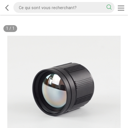
1
/
1