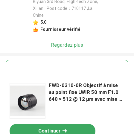
Biyuan 3rd Road, High-tech Zone,
Xi 'an . Post code：710117 ,La
Chine
5.0
Fournisseur vérifié
Regardez plus
FWD-0310-0R Objectif à mise
au point fixe LWIR 50 mm F1.0
640 × 512 @ 12 μm avec mise à
niveau du germanium vers le
chalcogénure pour l'imagerie
thermique
Continuer