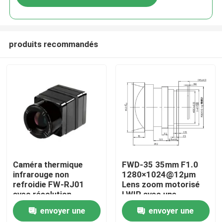
produits recommandés
À la maison
Caméra thermique
FWD-35 35mm F1.0
infrarouge non
1280×1024@12μm
refroidie FW-RJ01
Lens zoom motorisé
Produits
avec résolution
LWIR avec une
640×512, pas de pixel
longueur d'onde de 8 à
envoyer une
envoyer une
de 12 µm et NETD ≤40
12 μm pour l'imagerie
Vidéos