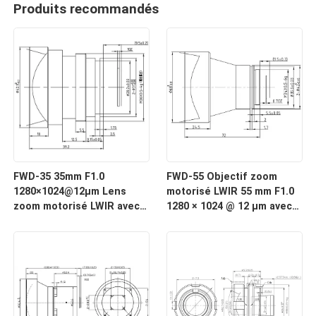
Produits recommandés
FWD-35 35mm F1.0
FWD-55 Objectif zoom
1280×1024@12μm Lens
motorisé LWIR 55 mm F1.0
zoom motorisé LWIR avec
1280 × 1024 @ 12 μm avec
une longueur d'onde de 8
longueur d'onde de 8 à 12
à 12 μm pour l'imagerie
μm pour l'imagerie
thermique
thermique