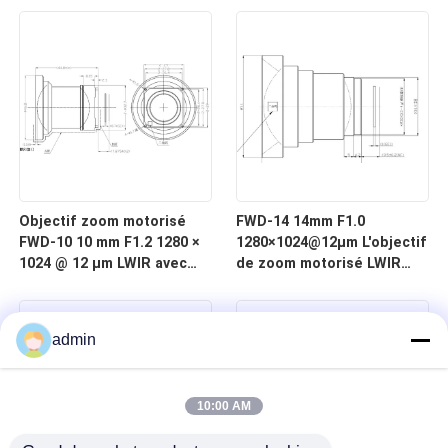
à 12 μm pour l'imagerie
μm pour l'imagerie
thermique
thermique
Objectif zoom motorisé
FWD-14 14mm F1.0
FWD-10 10 mm F1.2 1280 ×
1280×1024@12μm L'objectif
1024 @ 12 μm LWIR avec
de zoom motorisé LWIR
longueur d'onde de 8 à 12
pour l'imagerie thermique
μm pour l'imagerie
thermique
admin
10:00 AM