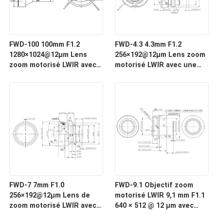
FWD-100 100mm F1.2
FWD-4.3 4.3mm F1.2
1280×1024@12μm Lens
256×192@12μm Lens zoom
zoom motorisé LWIR avec
motorisé LWIR avec une
une longueur d'onde de 8
longueur d'onde de 8 à 12
à 12 μm pour l'imagerie
μm pour l'imagerie
thermique
thermique
FWD-7 7mm F1.0
FWD-9.1 Objectif zoom
256×192@12μm Lens de
motorisé LWIR 9,1 mm F1.1
zoom motorisé LWIR avec
640 × 512 @ 12 μm avec
une longueur d'onde de 8
longueur d'onde de 8 à 12