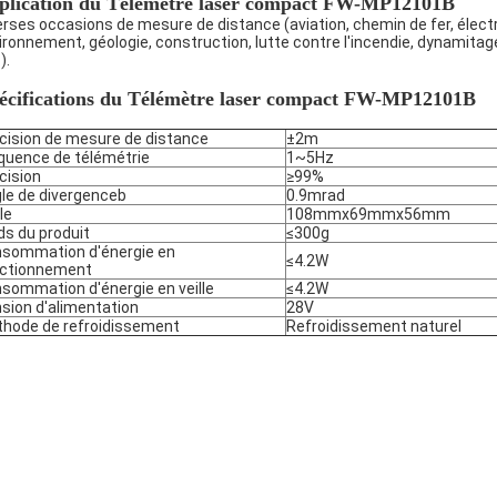
plication
du
Télémètre laser compact FW-MP12101B
erses occasions de mesure de distance (aviation, chemin de fer, électr
ironnement, géologie, construction, lutte contre l'incendie, dynamitage, 
).
écifications du
Télémètre laser compact FW-MP12101B
cision de mesure de distance
±2m
quence de télémétrie
1~5Hz
cision
≥99%
le de divergenceb
0.9mrad
le
108mmx69mmx56mm
ds du produit
≤300g
sommation d'énergie en
≤4.2W
ctionnement
sommation d'énergie en veille
≤4.2W
sion d'alimentation
28V
hode de refroidissement
Refroidissement naturel