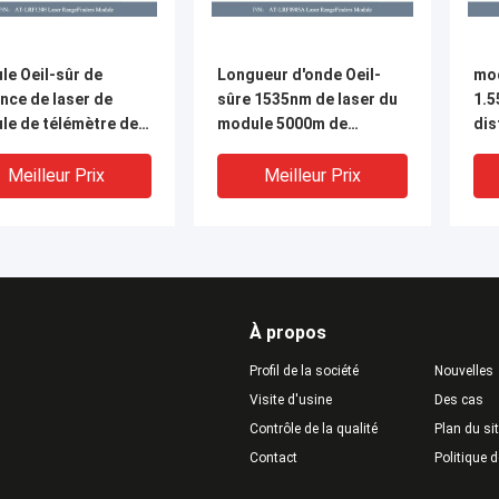
le Oeil-sûr de
Longueur d'onde Oeil-
mo
nce de laser de
sûre 1535nm de laser du
1.5
le de télémètre de
module 5000m de
dis
r de 1535nm 8000m
capteur de distance de
tél
laser d'AT-LRF0905A
25
Meilleur Prix
Meilleur Prix
À propos
Profil de la société
Nouvelles
Visite d'usine
Des cas
Contrôle de la qualité
Plan du si
Contact
Politique d
le 1.54±0.02um de
Longueur d'onde Oeil-
mod