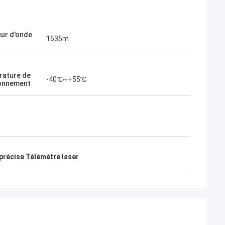
ur d'onde
1535m
ature de
-40℃~+55℃
onnement
précise Télémètre laser