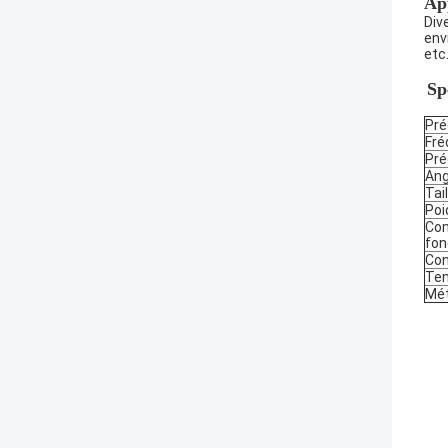
Ap
Div
env
etc.
Sp
Pré
Fré
Pré
Ang
Tail
Poi
Con
fon
Con
Ten
Mét