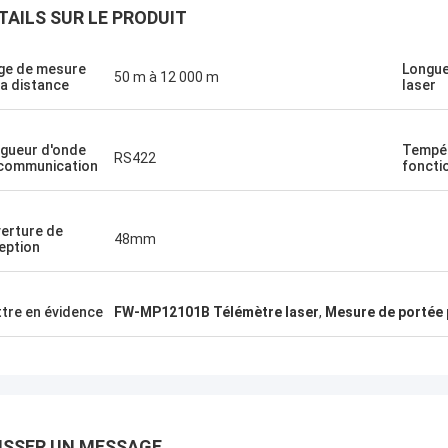
TAILS SUR LE PRODUIT
ge de mesure
Longue
50 m à 12 000 m
la distance
laser
Je suis Greg Blades.
gueur d'onde
Tempér
lleur service, le meilleur prix.
RS422
communication
foncti
ère que nous pourrons faire plus
ires ensemble dans le futur.
e votre service est si bon, je vais
erture de
48mm
re la bonne nouvelle de Xixian
eption
d parmi la fraternité CJ-6 de
ang.
tre en évidence
FW-MP12101B Télémètre laser
,
Mesure de portée 
ISSER UN MESSAGE