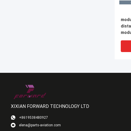
modu
dista
modu
lase
XIXIAN FORWARD TECHNOLOGY LTD
+8619538480927
elena@parts-aviation.com
modu