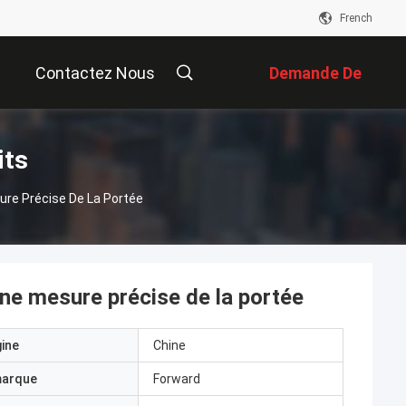
French
Contactez Nous
Demande De
Soumission
its
re Précise De La Portée
ne mesure précise de la portée
gine
Chine
marque
Forward