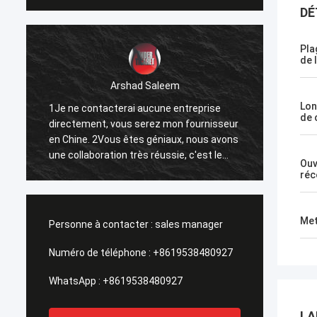
DÉ
Pla
de 
Arshad Saleem
Lon
1Je ne contacterai aucune entreprise
1Le mei
de 
directement, vous serez mon fournisseur
2J'esp
en Chine. 2Vous êtes géniaux, nous avons
d'affa
une collaboration très réussie, c'est le
3Puisqu
Ouv
résultat de nos efforts communs.
répand
réc
Forwar
Nanch
Met
Personne à contacter :
sales manager
Numéro de téléphone :
+8619538480927
WhatsApp :
+8619538480927
LA