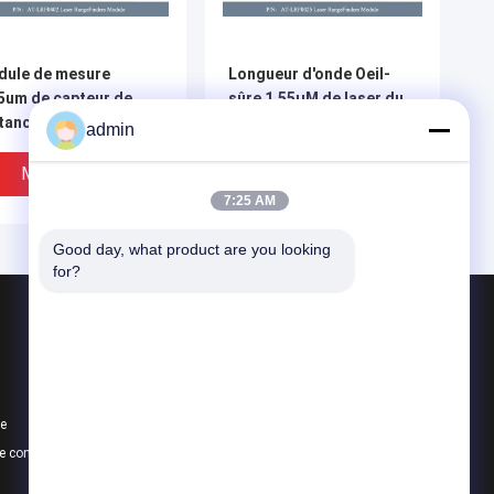
dule de mesure
Longueur d'onde Oeil-
5um de capteur de
sûre 1.55μM de laser du
tance de module de
module AT-LRF8025
admin
émètre de laser de
25000m de télémètres de
00m
laser
Meilleur Prix
Meilleur Prix
7:25 AM
Good day, what product are you looking 
for?
Produits
Pièces d'aviation
Monoculaire d'imagerie thermique
te
Module de télémètre de laser
e confidentialité
Toutes les catégories
ule sûr de capteur de
Oeil - longueur d'onde de