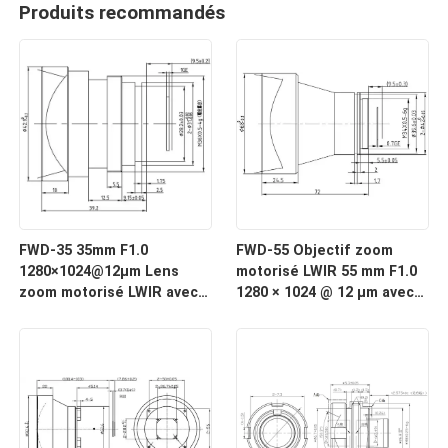
Produits recommandés
FWD-35 35mm F1.0
FWD-55 Objectif zoom
1280×1024@12μm Lens
motorisé LWIR 55 mm F1.0
zoom motorisé LWIR avec
1280 × 1024 @ 12 μm avec
une longueur d'onde de 8
longueur d'onde de 8 à 12
à 12 μm pour l'imagerie
μm pour l'imagerie
thermique
thermique