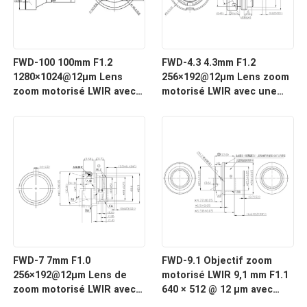
FWD-100 100mm F1.2
FWD-4.3 4.3mm F1.2
1280×1024@12μm Lens
256×192@12μm Lens zoom
zoom motorisé LWIR avec
motorisé LWIR avec une
une longueur d'onde de 8
longueur d'onde de 8 à 12
à 12 μm pour l'imagerie
μm pour l'imagerie
thermique
thermique
FWD-7 7mm F1.0
FWD-9.1 Objectif zoom
256×192@12μm Lens de
motorisé LWIR 9,1 mm F1.1
zoom motorisé LWIR avec
640 × 512 @ 12 μm avec
une longueur d'onde de 8
longueur d'onde de 8 à 12