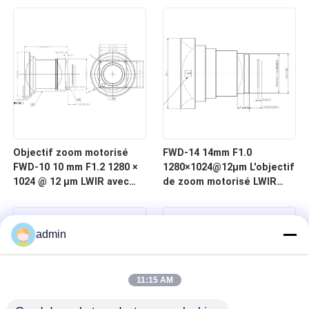
à 12 μm pour l'imagerie
μm pour l'imagerie
thermique
thermique
Objectif zoom motorisé
FWD-14 14mm F1.0
FWD-10 10 mm F1.2 1280 ×
1280×1024@12μm L'objectif
1024 @ 12 μm LWIR avec
de zoom motorisé LWIR
longueur d'onde de 8 à 12
pour l'imagerie thermique
μm pour l'imagerie
thermique
admin
11:15 AM