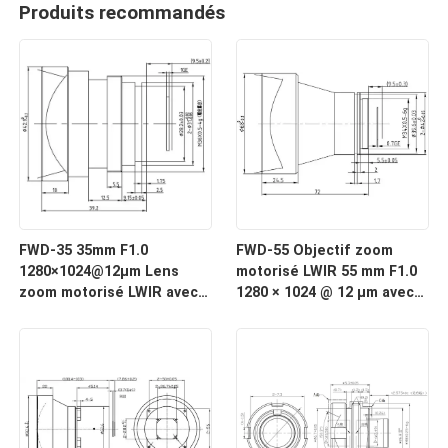
Produits recommandés
FWD-35 35mm F1.0
FWD-55 Objectif zoom
1280×1024@12μm Lens
motorisé LWIR 55 mm F1.0
zoom motorisé LWIR avec
1280 × 1024 @ 12 μm avec
une longueur d'onde de 8
longueur d'onde de 8 à 12
à 12 μm pour l'imagerie
μm pour l'imagerie
thermique
thermique