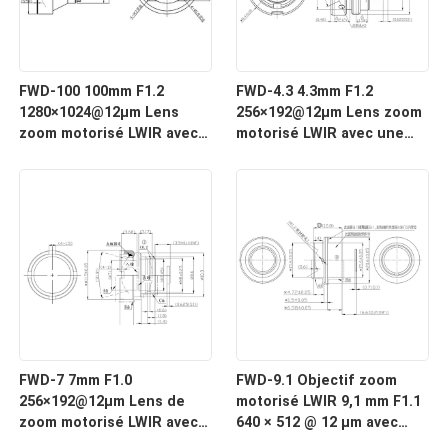
FWD-100 100mm F1.2
FWD-4.3 4.3mm F1.2
1280×1024@12μm Lens
256×192@12μm Lens zoom
zoom motorisé LWIR avec
motorisé LWIR avec une
une longueur d'onde de 8
longueur d'onde de 8 à 12
à 12 μm pour l'imagerie
μm pour l'imagerie
thermique
thermique
FWD-7 7mm F1.0
FWD-9.1 Objectif zoom
256×192@12μm Lens de
motorisé LWIR 9,1 mm F1.1
zoom motorisé LWIR avec
640 × 512 @ 12 μm avec
une longueur d'onde de 8
longueur d'onde de 8 à 12