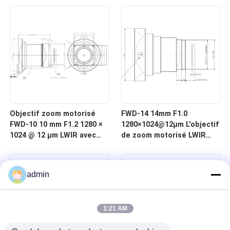
à 12 μm pour l'imagerie
μm pour l'imagerie
thermique
thermique
Objectif zoom motorisé
FWD-14 14mm F1.0
FWD-10 10 mm F1.2 1280 ×
1280×1024@12μm L'objectif
1024 @ 12 μm LWIR avec
de zoom motorisé LWIR
longueur d'onde de 8 à 12
pour l'imagerie thermique
μm pour l'imagerie
thermique
admin
1:21 AM