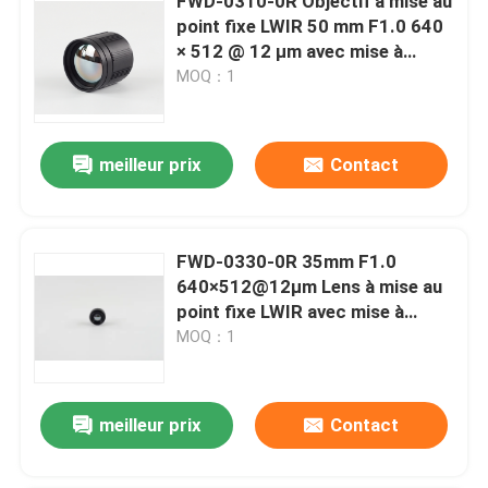
FWD-0310-0R Objectif à mise au
point fixe LWIR 50 mm F1.0 640
× 512 @ 12 μm avec mise à
niveau du germanium vers le
MOQ：1
chalcogénure pour l'imagerie
thermique
meilleur prix
Contact
FWD-0330-0R 35mm F1.0
640×512@12μm Lens à mise au
point fixe LWIR avec mise à
niveau du germanium en
MOQ：1
calcogénure pour l'imagerie
thermique
meilleur prix
Contact