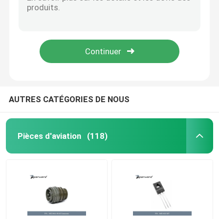
Circuits intégrés des pièces AD7715ANZ-5 d'aviation actionnant Temperature-40°C | 85°C
Poids des pièces AE102-22 AEROQUIP FIRESLEEVE d'aviation 0,159 kilogrammes
Monoculaire d'imagerie thermique
Fréquence 6GHz | 20GHz d'amplificateurs des pièces AMMC-5618-W10 rf d'aviation
Fusible supplémentaire de limiteur de basse tension des pièces ANN-500 d'aviation
Module de télémètre de laser
Le connecteur circulaire standard de la pièce BIS10PLN0314F d'aviation entre en contact avec le matériel d'alliage de cuivre
Électro cosse optique
AUTRES CATÉGORIES DE NOUS
Système de caméra de PTZ
Pièces d'aviation
(118)
Module d'alimentation CC CC
Enregistreur des forces de l'ordre
Moteur sans brosse électrique de C.C