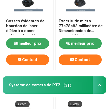
Cosses évidentes de
Exactitude micro
bourdon de laser
77×78×83 millimètre de
d'électro cosse
Dimensionsion de
optique du poids
cosse d'électro
≤365g 100deg/S
caméra thermique
meilleur prix
meilleur prix
optique de cardan
d'UAV
Contact
Contact
Système de caméra de PTZ
(31)