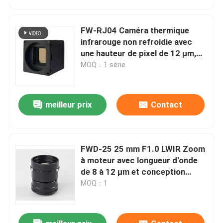
FW-RJ04 Caméra thermique
infrarouge non refroidie avec
une hauteur de pixel de 12 μm,
une résolution de 640 × 512 et
MOQ：1 série
une NETD ≤ 40mk@25°C pour
une détection précise
meilleur prix
Contact
FWD-25 25 mm F1.0 LWIR Zoom
À la maison
à moteur avec longueur d'onde
de 8 à 12 μm et conception
athérmalisée en série de
MOQ：1
Produits
chalcogénure
Vidéos