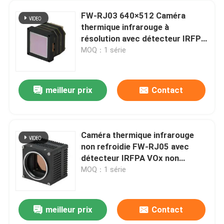
FW-RJ03 640×512 Caméra
thermique infrarouge à
résolution avec détecteur IRFPA
VOx non refroidi et conception
MOQ：1 série
compacte
meilleur prix
Contact
Caméra thermique infrarouge
non refroidie FW-RJ05 avec
détecteur IRFPA VOx non
refroidi à pas de pixel de 12 µm
MOQ：1 série
et résolution de 1280 × 1024
meilleur prix
Contact