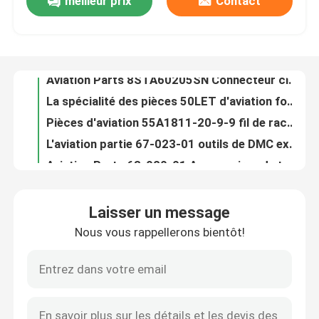
meilleur prix
Contact
Pièces 8STA01098SN MIL Spec Connector Socket circulaire (femelle) d'aviation
Aviation Parts 8STA60205SN Connecteur circulaire aux normes MIL (femelle)
À propos de nous
La spécialité des pièces 50LET d'aviation fond la taille actuelle de fusible de l'estimation 50 A/groupe de BS88
Pièces d'aviation 55A1811-20-9-9 fil de raccordement à tension nominale 600 VAC
Visite de l'usine
L'aviation partie 67-023-01 outils de DMC examinent le poids d'accessoire 0,799999 onces
Aviation Parts 68-020-01 Accessoires de test DMC TOOLS Poids unitaire 0,799999 oz
Contrôle de la qualité
L'aviation partie 68-023-01 OUTILS de DMC examinent le poids d'accessoire 0,799999 onces
Conducteur multiple Cables Conductor Strand 7/30 des pièces 5502FE 008U500 d'aviation
Estimation actuelle 6 A d'inverseur miniature des pièces 5646A9 d'aviation
Nous contacter
Le fil multiple de Cables de conducteur des pièces 302204S d'aviation mesurent A.W.G. 22
Laisser un message
L'aviation partie 333004-004 câbles multipolaires câblent l'A.W.G. de la mesure 20
Nouvelles
Nous vous rappellerons bientôt!
Isolement 5000Vrms de tension d'isolants d'inverseurs des pièces ACPL-333J-500E d'aviation
Sortie de tension de circuits intégrés des pièces AD581SH d'aviation (minute/fixe) 10V
Demandez un devis
Tension d'alimentation d'opération de fans de C.C des pièces AD0824UX-A71GL d'aviation 24 volts continu
Pièces AD5242BRUZ1M Integrated Circuits Tolerance d'aviation -30%, +50%
Pièces d'aviation