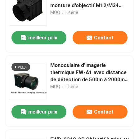
monture d'objectif M12/M34
≤1,5 W de consommation
MOQ：1 série
électrique et plage spectrale de
8μm -14μm pour l'imagerie
thermique haute sensibilité
meilleur prix
Contact
Monoculaire d'imagerie
thermique FW-A1 avec distance
de détection de 500m à 2000m,
batterie remplaçable de 4 à 8
MOQ：1 série
heures et ≤50 mK NETD pour une
utilisation par tous les temps
meilleur prix
Contact