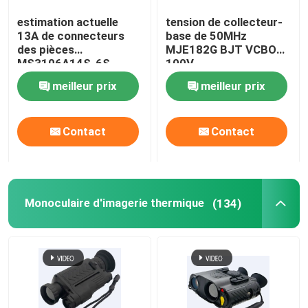
estimation actuelle
tension de collecteur-
Pièces de CJ-6 Avation
13A de connecteurs
base de 50MHz
des pièces
MJE182G BJT VCBO
MS3106A14S-6S
100V
Systèmes anti-drones
d'aviation de la position
meilleur prix
meilleur prix
13A 6
Outils de maintenance des aéronefs
Contact
Contact
armoire à marchandises dangereuses
Monoculaire d'imagerie thermique
(134)