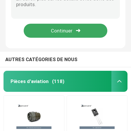
Circuits intégrés des pièces AD7715ANZ-5 d'aviation actionnant Temperature-40°C | 85°C
Poids des pièces AE102-22 AEROQUIP FIRESLEEVE d'aviation 0,159 kilogrammes
Monoculaire d'imagerie thermique
Fréquence 6GHz | 20GHz d'amplificateurs des pièces AMMC-5618-W10 rf d'aviation
Fusible supplémentaire de limiteur de basse tension des pièces ANN-500 d'aviation
Module de télémètre de laser
Le connecteur circulaire standard de la pièce BIS10PLN0314F d'aviation entre en contact avec le matériel d'alliage de cuivre
Électro cosse optique
AUTRES CATÉGORIES DE NOUS
Système de caméra de PTZ
Pièces d'aviation
(118)
Module d'alimentation CC CC
Enregistreur des forces de l'ordre
Moteur sans brosse électrique de C.C