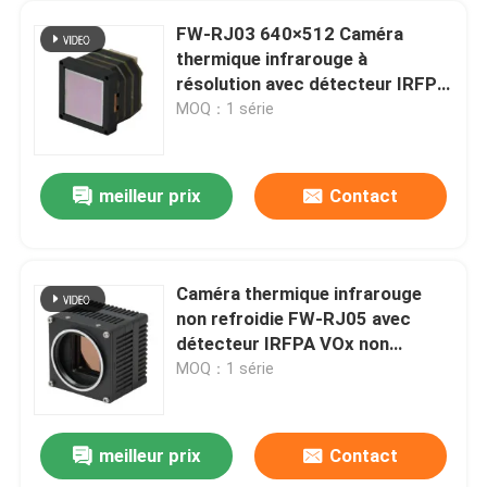
FW-RJ03 640×512 Caméra
thermique infrarouge à
résolution avec détecteur IRFPA
VOx non refroidi et conception
MOQ：1 série
compacte
meilleur prix
Contact
Caméra thermique infrarouge
non refroidie FW-RJ05 avec
détecteur IRFPA VOx non
refroidi à pas de pixel de 12 µm
MOQ：1 série
et résolution de 1280 × 1024
meilleur prix
Contact