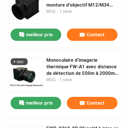
monture d'objectif M12/M34
≤1,5 W de consommation
MOQ：1 série
électrique et plage spectrale de
8μm -14μm pour l'imagerie
thermique haute sensibilité
meilleur prix
Contact
Monoculaire d'imagerie
thermique FW-A1 avec distance
de détection de 500m à 2000m,
batterie remplaçable de 4 à 8
MOQ：1 série
heures et ≤50 mK NETD pour une
utilisation par tous les temps
meilleur prix
Contact