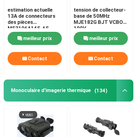
estimation actuelle
tension de collecteur-
Pièces de CJ-6 Avation
13A de connecteurs
base de 50MHz
des pièces
MJE182G BJT VCBO
MS3106A14S-6S
100V
Systèmes anti-drones
d'aviation de la position
meilleur prix
meilleur prix
13A 6
Outils de maintenance des aéronefs
Contact
Contact
armoire à marchandises dangereuses
Monoculaire d'imagerie thermique
(134)