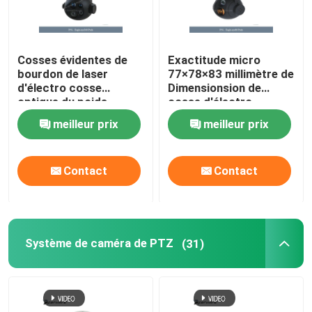
Cosses évidentes de
Exactitude micro
bourdon de laser
77×78×83 millimètre de
d'électro cosse
Dimensionsion de
optique du poids
cosse d'électro
≤365g 100deg/S
caméra thermique
meilleur prix
meilleur prix
optique de cardan
d'UAV
Contact
Contact
Système de caméra de PTZ
(31)