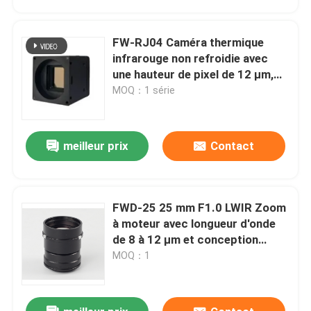
FW-RJ04 Caméra thermique
infrarouge non refroidie avec
une hauteur de pixel de 12 μm,
une résolution de 640 × 512 et
MOQ：1 série
une NETD ≤ 40mk@25°C pour
une détection précise
meilleur prix
Contact
FWD-25 25 mm F1.0 LWIR Zoom
À la maison
à moteur avec longueur d'onde
de 8 à 12 μm et conception
athérmalisée en série de
MOQ：1
Produits
chalcogénure
Vidéos