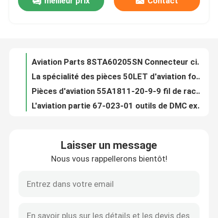
meilleur prix
Contact
Pièces 8STA01098SN MIL Spec Connector Socket circulaire (femelle) d'aviation
Aviation Parts 8STA60205SN Connecteur circulaire aux normes MIL (femelle)
À propos de nous
La spécialité des pièces 50LET d'aviation fond la taille actuelle de fusible de l'estimation 50 A/groupe de BS88
Pièces d'aviation 55A1811-20-9-9 fil de raccordement à tension nominale 600 VAC
Visite de l'usine
L'aviation partie 67-023-01 outils de DMC examinent le poids d'accessoire 0,799999 onces
Aviation Parts 68-020-01 Accessoires de test DMC TOOLS Poids unitaire 0,799999 oz
Contrôle de la qualité
L'aviation partie 68-023-01 OUTILS de DMC examinent le poids d'accessoire 0,799999 onces
Conducteur multiple Cables Conductor Strand 7/30 des pièces 5502FE 008U500 d'aviation
Estimation actuelle 6 A d'inverseur miniature des pièces 5646A9 d'aviation
Nous contacter
Le fil multiple de Cables de conducteur des pièces 302204S d'aviation mesurent A.W.G. 22
Laisser un message
L'aviation partie 333004-004 câbles multipolaires câblent l'A.W.G. de la mesure 20
Nouvelles
Nous vous rappellerons bientôt!
Isolement 5000Vrms de tension d'isolants d'inverseurs des pièces ACPL-333J-500E d'aviation
Sortie de tension de circuits intégrés des pièces AD581SH d'aviation (minute/fixe) 10V
Demandez un devis
Tension d'alimentation d'opération de fans de C.C des pièces AD0824UX-A71GL d'aviation 24 volts continu
Pièces AD5242BRUZ1M Integrated Circuits Tolerance d'aviation -30%, +50%
Pièces d'aviation