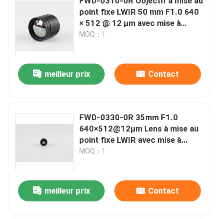
FWD-0310-0R Objectif à mise au
point fixe LWIR 50 mm F1.0 640
× 512 @ 12 μm avec mise à
niveau du germanium vers le
MOQ：1
chalcogénure pour l'imagerie
thermique
meilleur prix
Contact
FWD-0330-0R 35mm F1.0
640×512@12μm Lens à mise au
point fixe LWIR avec mise à
niveau du germanium en
MOQ：1
calcogénure pour l'imagerie
thermique
meilleur prix
Contact