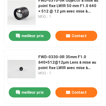
FWD-0310-0R Objectif à mise au
point fixe LWIR 50 mm F1.0 640
× 512 @ 12 μm avec mise à
niveau du germanium vers le
MOQ：1
chalcogénure pour l'imagerie
thermique
meilleur prix
Contact
FWD-0330-0R 35mm F1.0
640×512@12μm Lens à mise au
point fixe LWIR avec mise à
niveau du germanium en
MOQ：1
calcogénure pour l'imagerie
thermique
meilleur prix
Contact