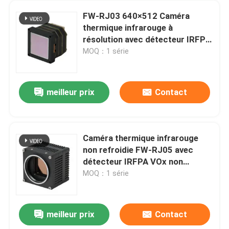
FW-RJ03 640×512 Caméra
thermique infrarouge à
résolution avec détecteur IRFPA
VOx non refroidi et conception
MOQ：1 série
compacte
meilleur prix
Contact
Caméra thermique infrarouge
non refroidie FW-RJ05 avec
détecteur IRFPA VOx non
refroidi à pas de pixel de 12 µm
MOQ：1 série
et résolution de 1280 × 1024
meilleur prix
Contact