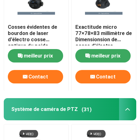
Cosses évidentes de
Exactitude micro
bourdon de laser
77×78×83 millimètre de
d'électro cosse
Dimensionsion de
optique du poids
cosse d'électro
≤365g 100deg/S
caméra thermique
meilleur prix
meilleur prix
optique de cardan
d'UAV
Contact
Contact
Système de caméra de PTZ
(31)