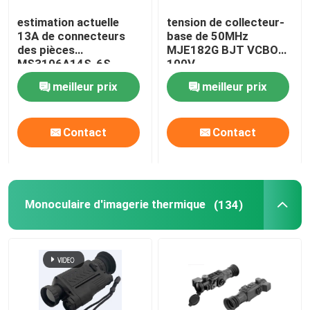
estimation actuelle
tension de collecteur-
Pièces de CJ-6 Avation
13A de connecteurs
base de 50MHz
des pièces
MJE182G BJT VCBO
MS3106A14S-6S
100V
Systèmes anti-drones
d'aviation de la position
meilleur prix
meilleur prix
13A 6
Outils de maintenance des aéronefs
Contact
Contact
armoire à marchandises dangereuses
Monoculaire d'imagerie thermique
(134)