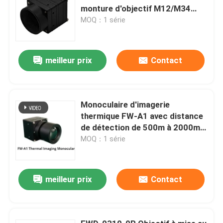
monture d'objectif M12/M34
≤1,5 W de consommation
MOQ：1 série
électrique et plage spectrale de
8μm -14μm pour l'imagerie
thermique haute sensibilité
meilleur prix
Contact
Monoculaire d'imagerie
thermique FW-A1 avec distance
de détection de 500m à 2000m,
batterie remplaçable de 4 à 8
MOQ：1 série
heures et ≤50 mK NETD pour une
utilisation par tous les temps
meilleur prix
Contact