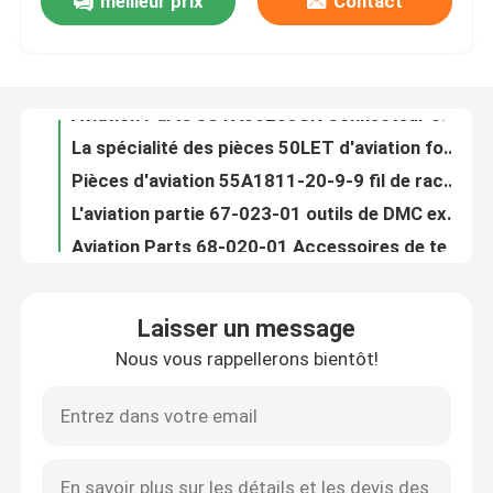
meilleur prix
Contact
Pièces 8STA01098SN MIL Spec Connector Socket circulaire (femelle) d'aviation
Aviation Parts 8STA60205SN Connecteur circulaire aux normes MIL (femelle)
À propos de nous
La spécialité des pièces 50LET d'aviation fond la taille actuelle de fusible de l'estimation 50 A/groupe de BS88
Pièces d'aviation 55A1811-20-9-9 fil de raccordement à tension nominale 600 VAC
Visite de l'usine
L'aviation partie 67-023-01 outils de DMC examinent le poids d'accessoire 0,799999 onces
Aviation Parts 68-020-01 Accessoires de test DMC TOOLS Poids unitaire 0,799999 oz
Contrôle de la qualité
L'aviation partie 68-023-01 OUTILS de DMC examinent le poids d'accessoire 0,799999 onces
Conducteur multiple Cables Conductor Strand 7/30 des pièces 5502FE 008U500 d'aviation
Estimation actuelle 6 A d'inverseur miniature des pièces 5646A9 d'aviation
Nous contacter
Le fil multiple de Cables de conducteur des pièces 302204S d'aviation mesurent A.W.G. 22
Laisser un message
L'aviation partie 333004-004 câbles multipolaires câblent l'A.W.G. de la mesure 20
Nouvelles
Nous vous rappellerons bientôt!
Isolement 5000Vrms de tension d'isolants d'inverseurs des pièces ACPL-333J-500E d'aviation
Sortie de tension de circuits intégrés des pièces AD581SH d'aviation (minute/fixe) 10V
Demandez un devis
Tension d'alimentation d'opération de fans de C.C des pièces AD0824UX-A71GL d'aviation 24 volts continu
Pièces AD5242BRUZ1M Integrated Circuits Tolerance d'aviation -30%, +50%
Pièces d'aviation