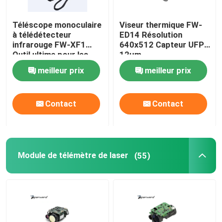
Téléscope monoculaire
Viseur thermique FW-
à télédétecteur
ED14 Résolution
infrarouge FW-XF1
640x512 Capteur UFPA
Outil ultime pour les
12µm
amateurs de plein air 5
meilleur prix
meilleur prix
heures de batterie
Contact
Contact
Module de télémètre de laser
(55)