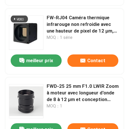
FW-RJ04 Caméra thermique
infrarouge non refroidie avec
une hauteur de pixel de 12 μm,
une résolution de 640 × 512 et
MOQ：1 série
une NETD ≤ 40mk@25°C pour
une détection précise
meilleur prix
Contact
FWD-25 25 mm F1.0 LWIR Zoom
À la maison
à moteur avec longueur d'onde
de 8 à 12 μm et conception
athérmalisée en série de
MOQ：1
Produits
chalcogénure
Vidéos