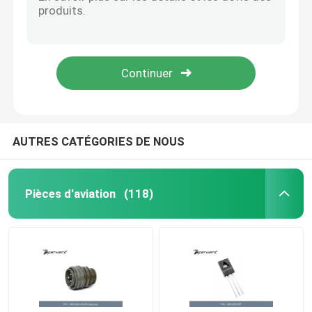
Circuits intégrés des pièces AD7715ANZ-5 d'aviation actionnant Temperature-40°C | 85°C
Poids des pièces AE102-22 AEROQUIP FIRESLEEVE d'aviation 0,159 kilogrammes
Monoculaire d'imagerie thermique
Fréquence 6GHz | 20GHz d'amplificateurs des pièces AMMC-5618-W10 rf d'aviation
Fusible supplémentaire de limiteur de basse tension des pièces ANN-500 d'aviation
Module de télémètre de laser
Le connecteur circulaire standard de la pièce BIS10PLN0314F d'aviation entre en contact avec le matériel d'alliage de cuivre
Électro cosse optique
AUTRES CATÉGORIES DE NOUS
Système de caméra de PTZ
Pièces d'aviation
(118)
Module d'alimentation CC CC
Enregistreur des forces de l'ordre
Moteur sans brosse électrique de C.C